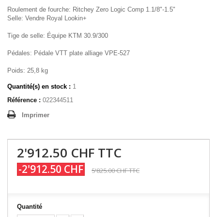
Roulement de fourche: Ritchey Zero Logic Comp 1.1/8"-1.5"
Selle: Vendre Royal Lookin+
Tige de selle: Équipe KTM 30.9/300
Pédales: Pédale VTT plate alliage VPE-527
Poids: 25,8 kg
Quantité(s) en stock :
1
Référence :
022344511
Imprimer
2'912.50 CHF
TTC
-2'912.50 CHF
5'825.00 CHF
TTC
Quantité