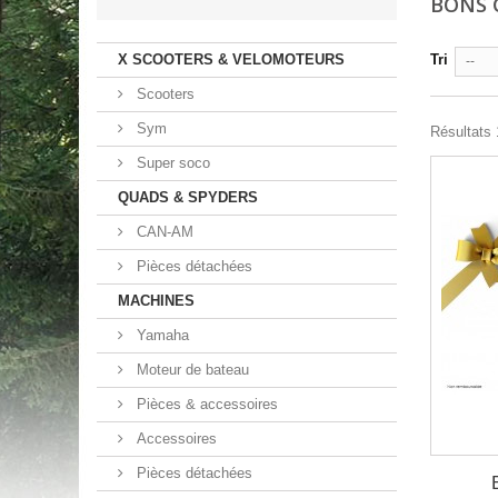
BONS 
X SCOOTERS & VELOMOTEURS
Tri
--
Scooters
Sym
Résultats 1
Super soco
QUADS & SPYDERS
CAN-AM
Pièces détachées
MACHINES
Yamaha
Moteur de bateau
Pièces & accessoires
Accessoires
Pièces détachées