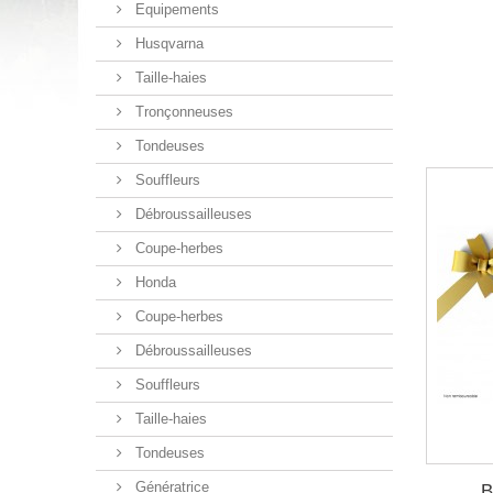
Equipements
Husqvarna
Taille-haies
Tronçonneuses
Tondeuses
Souffleurs
Débroussailleuses
Coupe-herbes
Honda
Coupe-herbes
Débroussailleuses
Souffleurs
Taille-haies
Tondeuses
Génératrice
B