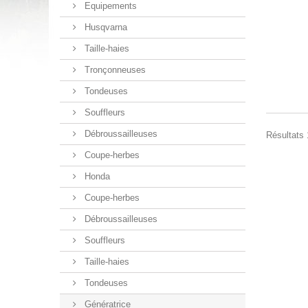
Equipements
Husqvarna
Taille-haies
Tronçonneuses
Tondeuses
Souffleurs
Débroussailleuses
Résultats 1
Coupe-herbes
Honda
Coupe-herbes
Débroussailleuses
Souffleurs
Taille-haies
Tondeuses
Génératrice