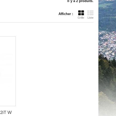
Il y a 2 produits.
Afficher :
Grille
Liste
22iT W